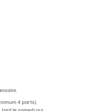
essaire.
inimum 4 parts),
tard le samedi qui