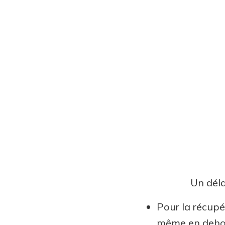
Un déla
Pour la récupé
même en dehor